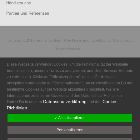
Händlersuche
Partner und Referenzen
Copyright 2019 insane habitats · Alle Preise inkl. gesetzlicher MwSt. zzgl.
Versandkosten
.
Diese Webseite verwendet Cookies, um die Funktionalität der Webseite
bereitzustellen, unseren Traffic zu analysieren, und Dein Browser-Erlebnis
zu verbessern. Klicke auf "Alle akzeptieren", um die Cookies zu
akzeptieren oder klicke auf "Personalisieren", um auszuwählen, ob Du nur
bestimmte Cookies auf der Website akzeptieren möchtest. Weitere
Informationen zu unseren Cookies und den Datenschutz-Richtlinien
Datenschutzerklärung
Cookie-
findest Du in unserer
und den
Richtlinien
.
✓ Alle akzeptieren
Personalisieren