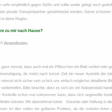
ten sehr empfindlich gegen Stöße und sollte weder gelegt noch gedr
der private Transportpartner gewährleistet werden. Gerne schicken wi
 in deine Region.
are zu mir nach Hause?
ich
.
Versandkosten
 ganz normal, dass auch mal ein Pflänzchen ein Blatt verliert oder ga
Beunruhigung, da meist nach kurzer Zeit ein neuer Austrieb der to
r einmal nicht sicher sein schick uns einfach möglichst detaillierte 
 weiterhelfen. Bitte beachte, dass es sich um ein Naturprodukt hand
ter Kontrolle schon mal vorkommen kann, dass sich ungewollte Insek
inden können. Wir übernehmen keine Garantie oder Haftung in dies
en ist dies selten ein gröberes Problem, da die meisten Arten u