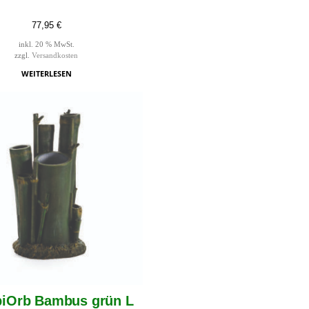
77,95
€
inkl. 20 % MwSt.
zzgl.
Versandkosten
WEITERLESEN
biOrb Bambus grün L