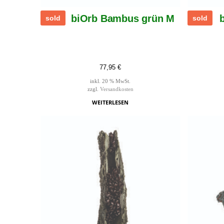
biOrb Bambus grün M
sold
sold
77,95
€
inkl. 20 % MwSt.
zzgl.
Versandkosten
WEITERLESEN