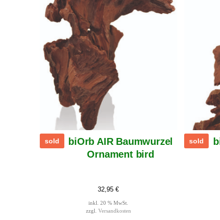
biOrb AIR Baumwurzel
b
sold
sold
Ornament bird
32,95
€
inkl. 20 % MwSt.
zzgl.
Versandkosten