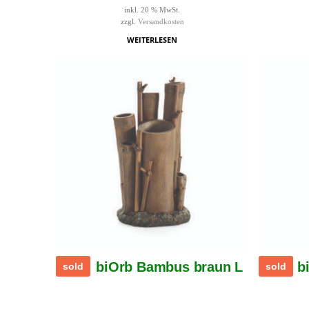
inkl. 20 % MwSt.
zzgl.
Versandkosten
WEITERLESEN
biOrb Bambus braun L
b
sold
sold