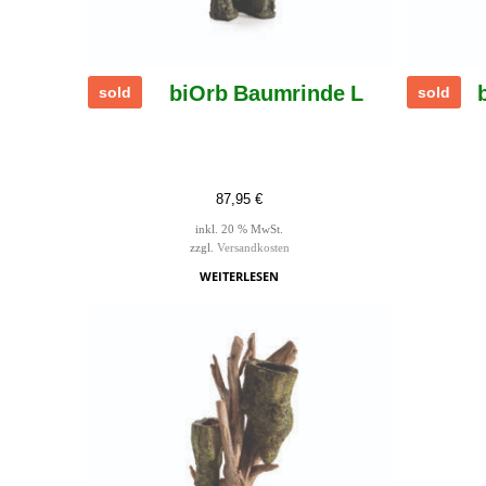
biOrb Baumrinde L
sold
sold
87,95
€
inkl. 20 % MwSt.
zzgl.
Versandkosten
WEITERLESEN