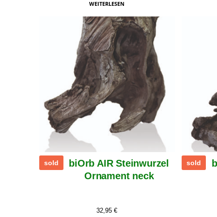
WEITERLESEN
biOrb AIR Steinwurzel
b
sold
sold
Ornament neck
32,95
€