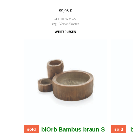
99,95
€
inkl. 20 % MwSt.
zzgl.
Versandkosten
WEITERLESEN
biOrb Bambus braun S
sold
sold