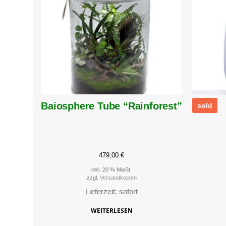
eam
Baiosphere Tube “Rainforest”
sold
479,00
€
inkl. 20 % MwSt.
zzgl.
Versandkosten
Lieferzeit: sofort
WEITERLESEN