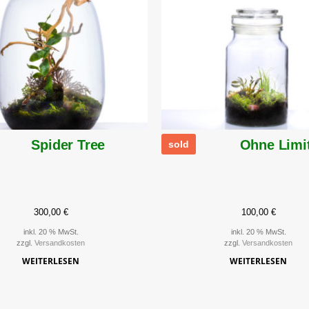
Spider Tree
Ohne Limi
sold
300,00
€
100,00
€
inkl. 20 % MwSt.
inkl. 20 % MwSt.
zzgl.
Versandkosten
zzgl.
Versandkosten
WEITERLESEN
WEITERLESEN