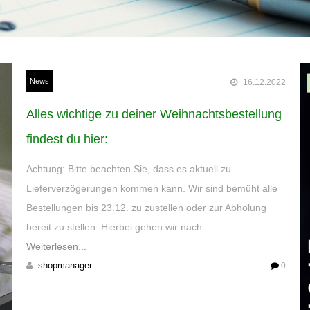
News
16.12.2022
Alles wichtige zu deiner Weihnachtsbestellung
findest du hier:
Achtung: Bitte beachten Sie, dass es aktuell zu
Lieferverzögerungen kommen kann. Wir sind bemüht alle
Bestellungen bis 23.12. zu zustellen oder zur Abholung
bereit zu stellen. Hierbei gehen wir nach…
Weiterlesen...
shopmanager
0