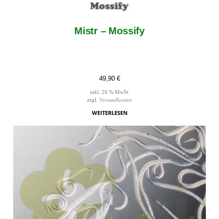
Mistr – Mossify
49,90
€
inkl. 20 % MwSt.
zzgl.
Versandkosten
WEITERLESEN