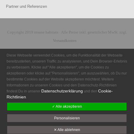
Partner und Referenzen
Copyright 2019 insane habitats · Alle Preise inkl. gesetzlicher MwSt. zzgl.
Versandkosten
.
Diese Webseite verwendet Cookies, um die Funktionalität der Webseite
bereitzustellen, unseren Traffic zu analysieren, und Dein Browser-Erlebnis
zu verbessern. Klicke auf "Alle akzeptieren", um die Cookies zu
akzeptieren oder klicke auf "Personalisieren", um auszuwählen, ob Du nur
bestimmte Cookies auf der Website akzeptieren möchtest. Weitere
Informationen zu unseren Cookies und den Datenschutz-Richtlinien
Datenschutzerklärung
Cookie-
findest Du in unserer
und den
Richtlinien
.
✓ Alle akzeptieren
Personalisieren
✕ Alle ablehnen