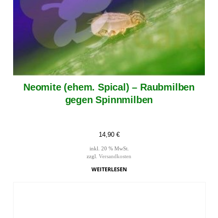
Neomite (ehem. Spical) – Raubmilben
gegen Spinnmilben
14,90
€
inkl. 20 % MwSt.
zzgl.
Versandkosten
WEITERLESEN