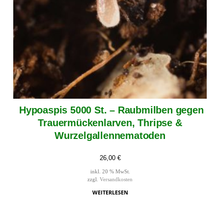
Hypoaspis 5000 St. – Raubmilben gegen
Trauermückenlarven, Thripse &
Wurzelgallennematoden
26,00
€
inkl. 20 % MwSt.
zzgl.
Versandkosten
WEITERLESEN