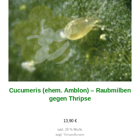
Cucumeris (ehem. Amblon) – Raubmilben
gegen Thripse
13,90
€
inkl. 20 % MwSt.
zzgl.
Versandkosten