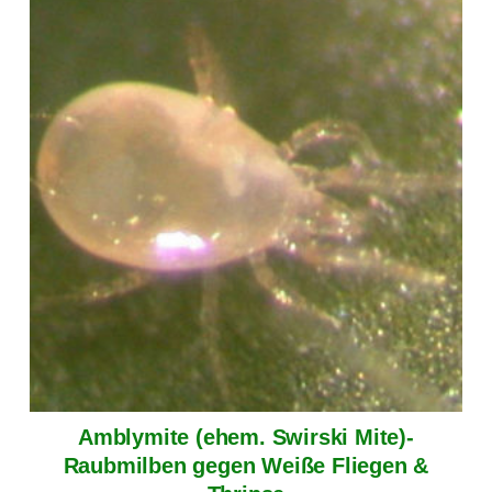
Amblymite (ehem. Swirski Mite)-
Raubmilben gegen Weiße Fliegen &