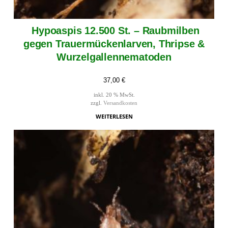
Hypoaspis 12.500 St. – Raubmilben
gegen Trauermückenlarven, Thripse &
Wurzelgallennematoden
37,00
€
inkl. 20 % MwSt.
zzgl.
Versandkosten
WEITERLESEN