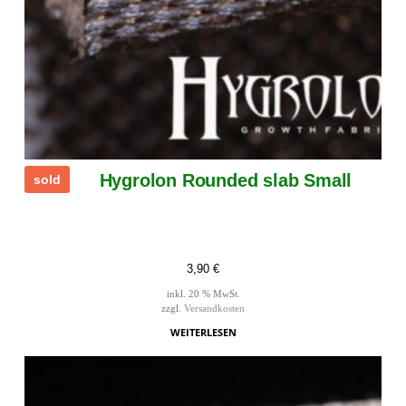
Hygrolon Rounded slab Small
sold
3,90
€
inkl. 20 % MwSt.
zzgl.
Versandkosten
WEITERLESEN