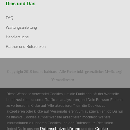
Dies und Das
FAQ
Wartungsanleitung
Händlersuche
Partner und Referenzen
Copyright 2019 insane habitats · Alle Preise inkl. gesetzlicher MwSt. zzgl.
Versandkosten
.
Diese Webseite verwendet Cookies, um die Funktionalität der Webseite
bereitzustellen, unseren Traffic zu analysieren, und Dein Browser-Erlebnis
zu verbessern. Klicke auf "Alle akzeptieren", um die Cookies zu
akzeptieren oder klicke auf "Personalisieren", um auszuwählen, ob Du nur
bestimmte Cookies auf der Website akzeptieren möchtest. Weitere
Informationen zu unseren Cookies und den Datenschutz-Richtlinien
Datenschutzerklärung
Cookie-
findest Du in unserer
und den