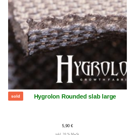
Hygrolon Rounded slab large
sold
5,90
€
inkl. 20 % MwSt.