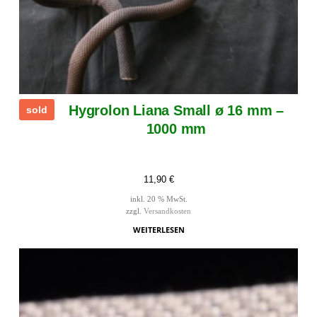
Hygrolon Liana Small ø 16 mm –
sold
1000 mm
11,90
€
inkl. 20 % MwSt.
zzgl.
Versandkosten
WEITERLESEN