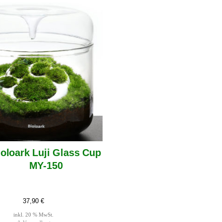
ioloark Luji Glass Cup
MY-150
37,90
€
inkl. 20 % MwSt.