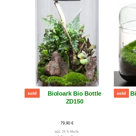
Bioloark Bio Bottle
B
sold
sold
ZD150
79,90
€
inkl. 20 % MwSt.