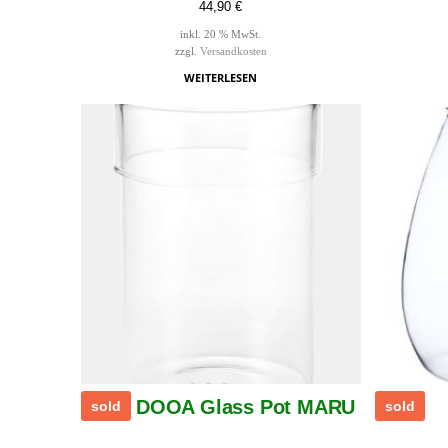
44,90
€
inkl. 20 % MwSt.
zzgl.
Versandkosten
WEITERLESEN
DOOA Glass Pot MARU
sold
sold