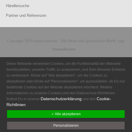
Händlersuche
Partner und Referenzen
Copyright 2019 insane habitats · Alle Preise inkl. gesetzlicher MwSt. zzgl.
Versandkosten
.
Diese Webseite verwendet Cookies, um die Funktionalität der Webseite
bereitzustellen, unseren Traffic zu analysieren, und Dein Browser-Erlebnis
zu verbessern. Klicke auf "Alle akzeptieren", um die Cookies zu
akzeptieren oder klicke auf "Personalisieren", um auszuwählen, ob Du nur
bestimmte Cookies auf der Website akzeptieren möchtest. Weitere
Informationen zu unseren Cookies und den Datenschutz-Richtlinien
Datenschutzerklärung
Cookie-
findest Du in unserer
und den
Richtlinien
.
✓ Alle akzeptieren
Personalisieren