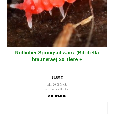
Rötlicher Springschwanz (Bilobella
braunerae) 30 Tiere +
19,90
€
inkl. 20 % MwSt.
zzgl.
Versandkosten
WEITERLESEN