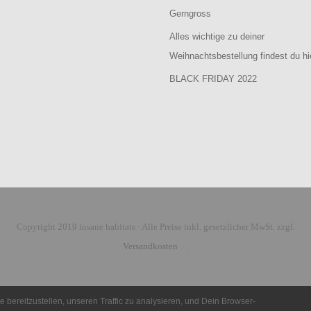
Gerngross
Alles wichtige zu deiner
Weihnachtsbestellung findest du hi
BLACK FRIDAY 2022
Copyright 2019 insane habitats · Alle Preise inkl. gesetzlicher MwSt. zzgl.
Versandkosten
.
 bereitzustellen, unseren Traffic zu analysieren, und Dein Browser-