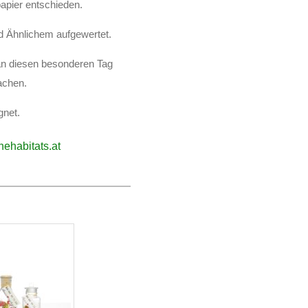
papier entschieden.
nd Ähnlichem aufgewertet.
 an diesen besonderen Tag
achen.
gnet.
nehabitats.at