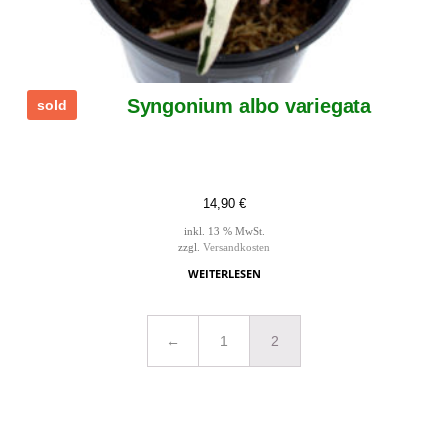
Syngonium albo variegata
sold
14,90
€
inkl. 13 % MwSt.
zzgl.
Versandkosten
WEITERLESEN
←
1
2