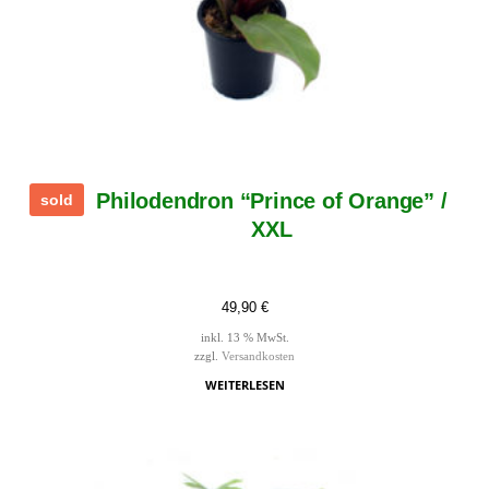
Philodendron “Prince of Orange” /
sold
XXL
49,90
€
inkl. 13 % MwSt.
zzgl.
Versandkosten
WEITERLESEN