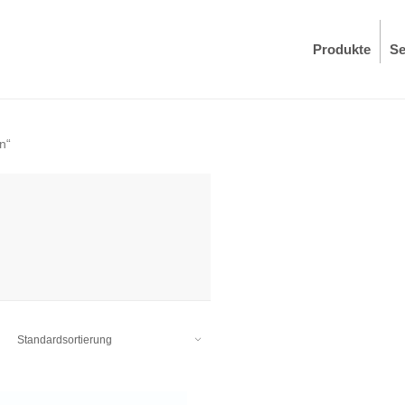
Produkte
Se
n“