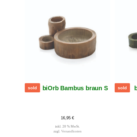
biOrb Bambus braun S
sold
sold
16,95
€
inkl. 20 % MwSt.
zzgl.
Versandkosten