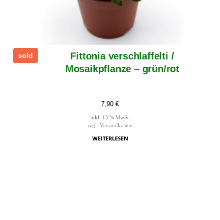
Fittonia verschlaffelti /
sold
Mosaikpflanze – grün/rot
7,90
€
inkl. 13 % MwSt.
zzgl.
Versandkosten
WEITERLESEN