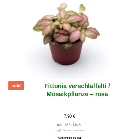
Fittonia verschlaffelti /
sold
Mosaikpflanze – rosa
7,90
€
inkl. 13 % MwSt.
zzgl.
Versandkosten
WEITERLESEN