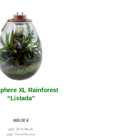
phere XL Rainforest
“Listada”
469,00
€
inkl. 20 % MwSt.
zzgl.
Versandkosten