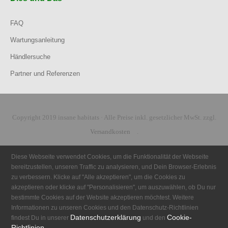
FAQ
Wartungsanleitung
Händlersuche
Partner und Referenzen
Copyright 2019 insane habitats · Alle Preise inkl. gesetzlicher MwSt. zzgl.
Versandkosten
.
Diese Webseite verwendet Cookies, um die Funktionalität der Webseite
bereitzustellen, unseren Traffic zu analysieren, und Dein Browser-Erlebnis
zu verbessern. Klicke auf "Alle akzeptieren", um die Cookies zu
akzeptieren oder klicke auf "Personalisieren", um auszuwählen, ob Du nur
bestimmte Cookies auf der Website akzeptieren möchtest. Weitere
Informationen zu unseren Cookies und den Datenschutz-Richtlinien
Datenschutzerklärung
Cookie-
findest Du in unserer
und den
Richtlinien