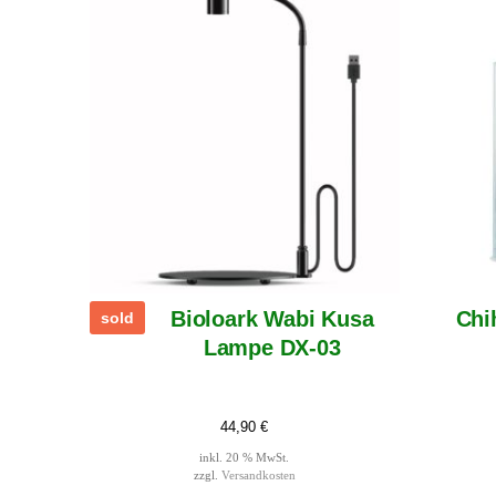
Bioloark Wabi Kusa
Chi
sold
Lampe DX-03
44,90
€
inkl. 20 % MwSt.
zzgl.
Versandkosten