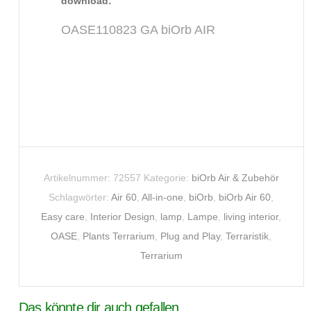
download:
OASE110823 GA biOrb AIR
Artikelnummer:
72557
Kategorie:
biOrb Air & Zubehör
Schlagwörter:
Air 60
,
All-in-one
,
biOrb
,
biOrb Air 60
,
Easy care
,
Interior Design
,
lamp
,
Lampe
,
living interior
,
OASE
,
Plants Terrarium
,
Plug and Play
,
Terraristik
,
Terrarium
Das könnte dir auch gefallen …