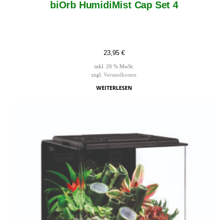
biOrb HumidiMist Cap Set 4
23,95
€
inkl. 20 % MwSt.
zzgl.
Versandkosten
WEITERLESEN