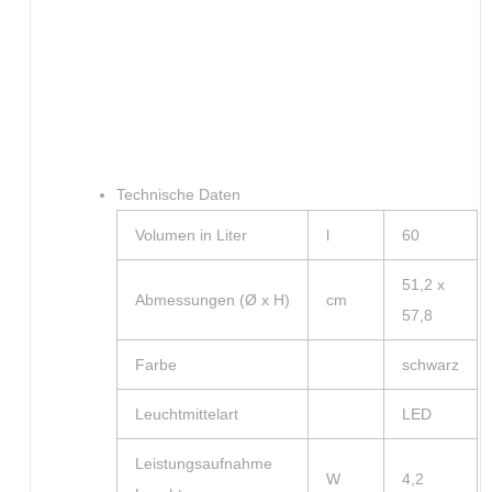
Technische Daten
Volumen in Liter
l
60
51,2 x
Abmessungen (Ø x H)
cm
57,8
Farbe
schwarz
Leuchtmittelart
LED
Leistungsaufnahme
W
4,2