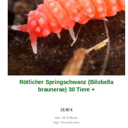
Rötlicher Springschwanz (Bilobella
braunerae) 30 Tiere +
19,90
€
inkl. 20 % MwSt.
zzgl.
Versandkosten