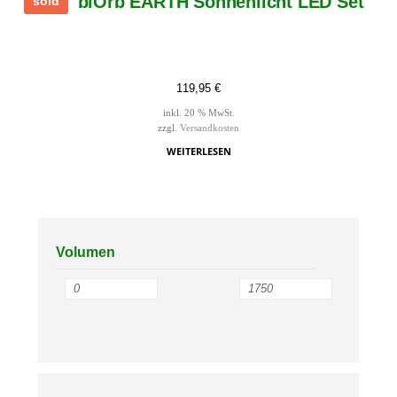
biOrb EARTH Sonnenlicht LED Set
sold
119,95
€
inkl. 20 % MwSt.
zzgl.
Versandkosten
WEITERLESEN
Volumen