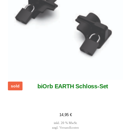
biOrb EARTH Schloss-Set
sold
14,95
€
inkl. 20 % MwSt.
zzgl.
Versandkosten