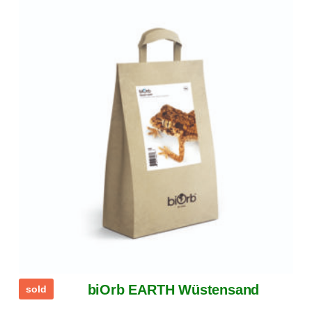
biOrb EARTH Wüstensand
sold