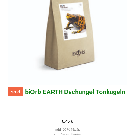
biOrb EARTH Dschungel Tonkugeln
sold
8,45
€
inkl. 20 % MwSt.
zzgl.
Versandkosten