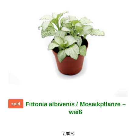
Fittonia albivenis / Mosaikpflanze –
sold
weiß
7,90
€