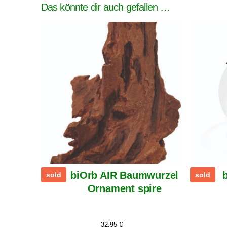
Das könnte dir auch gefallen …
biOrb AIR Baumwurzel
sold
sold
Ornament spire
32,95
€