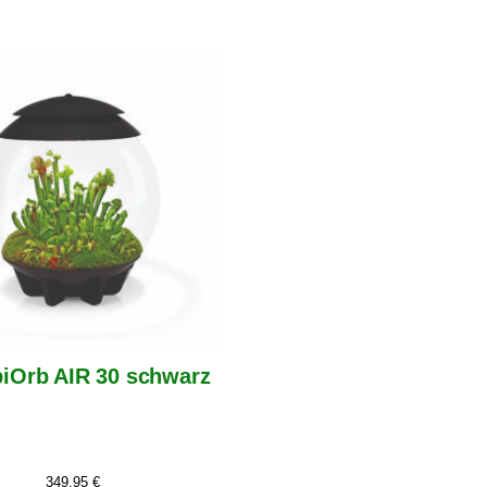
biOrb AIR 30 schwarz
349,95
€