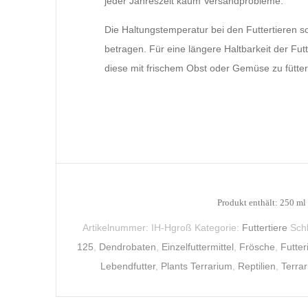
jeder Jahreszeit kaum Versandprobleme.
Die Haltungstemperatur bei den Futtertieren sol
betragen. Für eine längere Haltbarkeit der Fut
diese mit frischem Obst oder Gemüse zu fütter
Produkt enthält: 250
ml
Artikelnummer:
IH-Hgroß
Kategorie:
Futtertiere
Sch
125
,
Dendrobaten
,
Einzelfuttermittel
,
Frösche
,
Futter
Lebendfutter
,
Plants Terrarium
,
Reptilien
,
Terrar