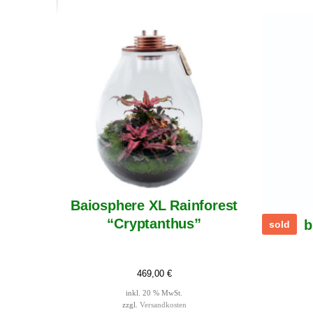
Baiosphere XL Rainforest
“Cryptanthus”
b
sold
469,00
€
inkl. 20 % MwSt.
zzgl.
Versandkosten