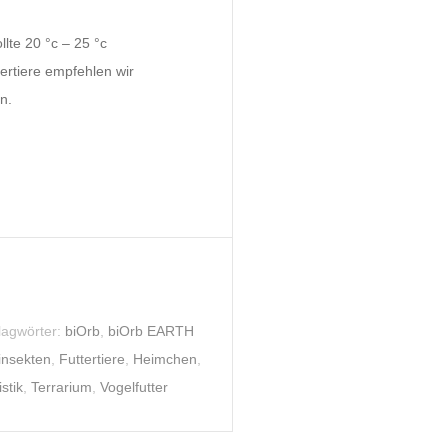
lte 20 °c – 25 °c
tertiere empfehlen wir
n.
lagwörter:
biOrb
,
biOrb EARTH
insekten
,
Futtertiere
,
Heimchen
,
istik
,
Terrarium
,
Vogelfutter