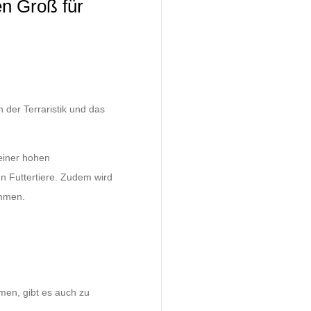
en Groß für
 der Terraristik und das
einer hohen
en Futtertiere. Zudem wird
ommen.
men, gibt es auch zu