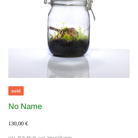
sold
No Name
130,00
€
Versandkosten
inkl. 20 % MwSt.
zzgl.