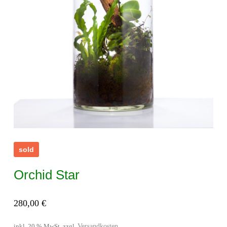
sold
Orchid Star
280,00
€
Versandkosten
inkl. 20 % MwSt.
zzgl.