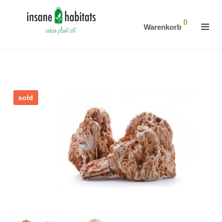
0
Warenkorb
sold