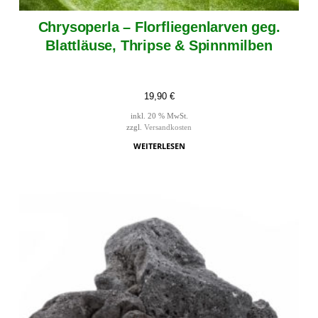
Chrysoperla – Florfliegenlarven geg.
Blattläuse, Thripse & Spinnmilben
19,90
€
inkl. 20 % MwSt.
zzgl.
Versandkosten
WEITERLESEN