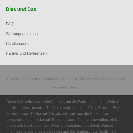
Dies und Das
FAQ
Wartungsanleitung
Händlersuche
Partner und Referenzen
Copyright 2019 insane habitats · Alle Preise inkl. gesetzlicher MwSt. zzgl.
Versandkosten
.
Diese Webseite verwendet Cookies, um die Funktionalität der Webseite
bereitzustellen, unseren Traffic zu analysieren, und Dein Browser-Erlebnis
zu verbessern. Klicke auf "Alle akzeptieren", um die Cookies zu
akzeptieren oder klicke auf "Personalisieren", um auszuwählen, ob Du nur
bestimmte Cookies auf der Website akzeptieren möchtest. Weitere
Informationen zu unseren Cookies und den Datenschutz-Richtlinien