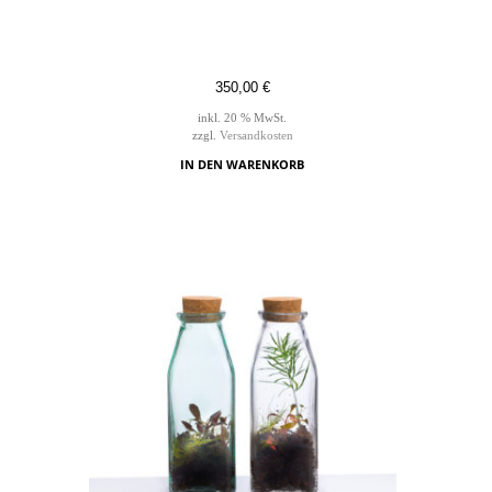
350,00
€
inkl. 20 % MwSt.
zzgl.
Versandkosten
IN DEN WARENKORB