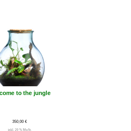
come to the jungle
350,00
€
inkl. 20 % MwSt.