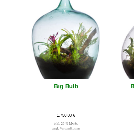
Big Bulb
B
1.750,00
€
inkl. 20 % MwSt.
zzgl.
Versandkosten