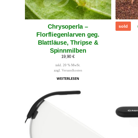
Chrysoperla –
sold
Florfliegenlarven geg.
Blattläuse, Thripse &
Spinnmilben
19,90
€
inkl. 20 % MwSt.
zzgl.
Versandkosten
WEITERLESEN