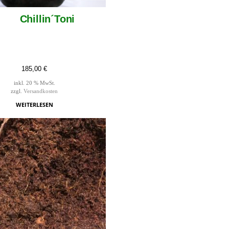
Chillin´Toni
185,00
€
inkl. 20 % MwSt.
zzgl.
Versandkosten
WEITERLESEN