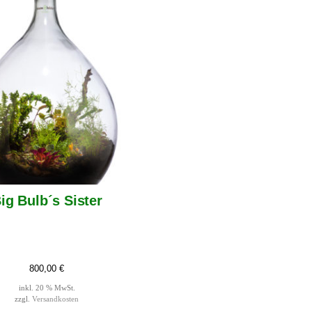
ig Bulb´s Sister
800,00
€
inkl. 20 % MwSt.
zzgl.
Versandkosten