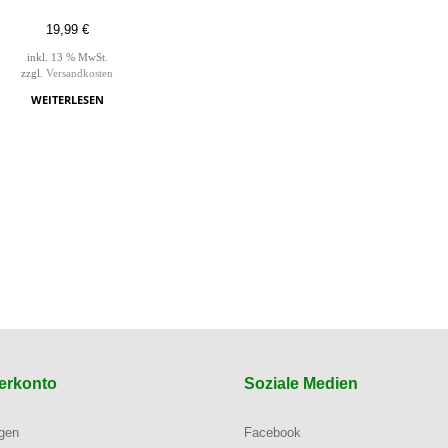
19,99
€
inkl. 13 % MwSt.
zzgl.
Versandkosten
WEITERLESEN
erkonto
Soziale Medien
ngen
Facebook