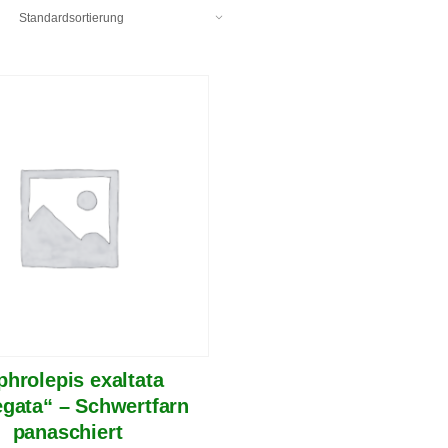
phrolepis exaltata
egata“ – Schwertfarn
panaschiert