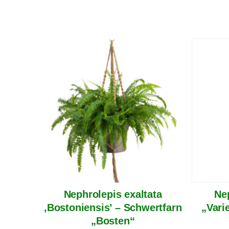
Nephrolepis exaltata
Ne
‚Bostoniensis’ – Schwertfarn
„Vari
„Bosten“