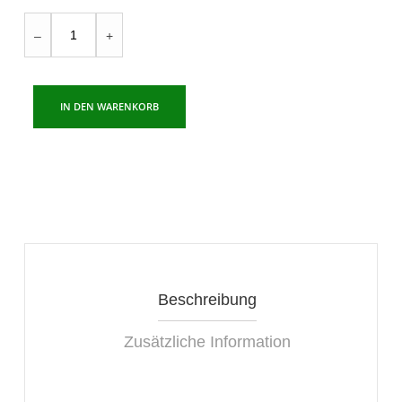
COLLAR
–
+
Aqualighter
Pico
Soft
IN DEN WARENKORB
black
Menge
Beschreibung
Zusätzliche Information