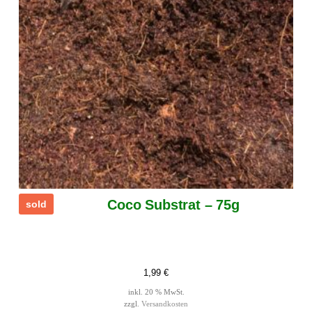
Coco Substrat – 75g
sold
1,99
€
inkl. 20 % MwSt.
zzgl.
Versandkosten