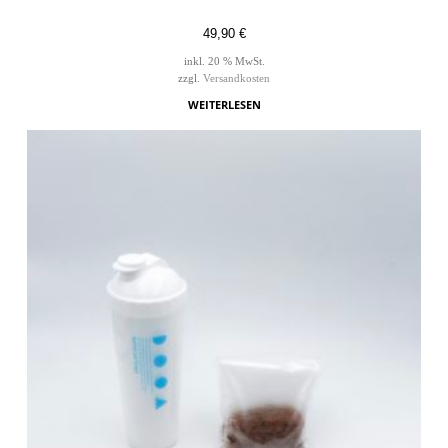
49,90
€
inkl. 20 % MwSt.
zzgl.
Versandkosten
WEITERLESEN