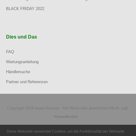
BLACK FRIDAY 2022
Dies und Das
FAQ
Wartungsanleitung
Händlersuche
Partner und Referenzen
Copyright 2019 insane habitats · Alle Preise inkl. gesetzlicher MwSt. zzgl.
Versandkosten
.
Diese Webseite verwendet Cookies, um die Funktionalität der Webseite