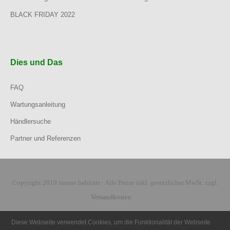
BLACK FRIDAY 2022
Dies und Das
FAQ
Wartungsanleitung
Händlersuche
Partner und Referenzen
Copyright 2019 insane habitats · Alle Preise inkl. gesetzlicher MwSt. zzgl.
Versandkosten
.
Diese Webseite verwendet Cookies, um die Funktionalität der Webseite