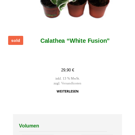
Calathea “White Fusion”
sold
29,90
€
inkl. 13 % MwSt.
zzgl.
Versandkosten
WEITERLESEN
Volumen