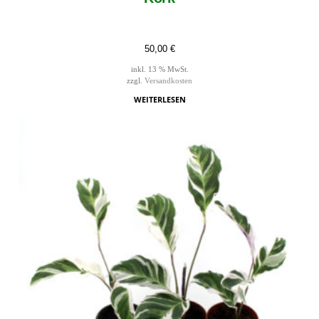
50,00
€
inkl. 13 % MwSt.
zzgl.
Versandkosten
WEITERLESEN