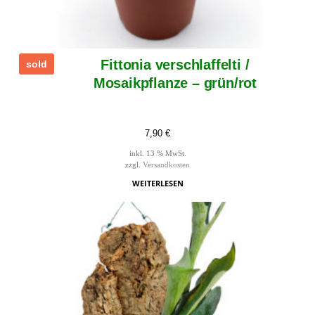
Fittonia verschlaffelti /
sold
Mosaikpflanze – grün/rot
7,90
€
inkl. 13 % MwSt.
zzgl.
Versandkosten
WEITERLESEN