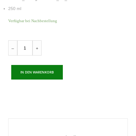
250 ml
Verfügbar bei Nachbestellung
BioBizz
–
+
Calmag
organischer
Calcium
IN DEN WARENKORB
und
Magnesium
Zusatz
/
250
ml
Menge