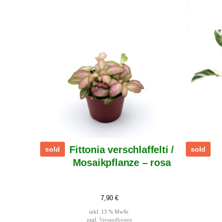
Fittonia verschlaffelti /
sold
sold
Mosaikpflanze – rosa
7,90
€
inkl. 13 % MwSt.
zzgl.
Versandkosten