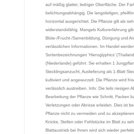
auf mäßig glatter, ledriger Oberfläche. Der Fa
belichtungsabhängig. Die langstieligen, pfeilfö
horizontal ausgerichtet. Die Pflanze gilt als se
widerstandsfähig. Mangels Kulturerfahrung gibt
Blüte-/Frucht-/Samenbildung, Düngung und Anf
verlässlichen Informationen. Im Handel werden
Sortenbezeichnungen ‘Hieroglyphics’ (Thailand
(Niederlande) geführt. Sie erhalten 1 Jungpfla
Stecklingsanzucht, Auslieferung als 1-Blatt Stec
kultiviert und angewurzelt. Die Pflanze wird fri
verlässlich austreiben. Info: Die teils riesigen 
Bearbeitung der Pflanze wie Schnitt, Packen b
Verletzungen oder Abrisse erleiden. Dies ist bei
Pflanze nicht zu vermeiden und zu akzeptieren
Knicke, Stellen oder Fehlstücke im Blatt zu se
Blattaustrieb bei Ihnen wird sich wieder perfekt