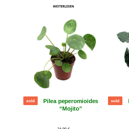
WEITERLESEN
Pilea peperomioides
sold
sold
“Mojito”