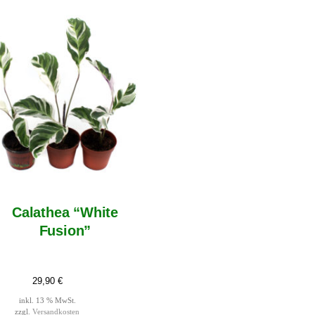
Calathea “White
Fusion”
29,90
€
inkl. 13 % MwSt.
zzgl.
Versandkosten