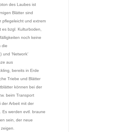
rbton des Laubes ist
rmigen Blätter sind
hr pflegeleicht und extrem
 es bzgl. Kulturboden,
älligkeiten noch keine
 die
) und ‘Network’
nze aus
kling, bereits in Erde
sche Triebe und Blätter
Altblätter können bei der
zw. beim Transport
 der Arbeit mit der
. Es werden evtl. braune
hen sein, der neue
 zeigen.