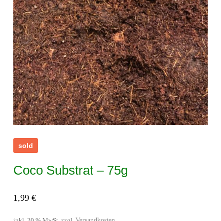
sold
Coco Substrat – 75g
1,99
€
Versandkosten
inkl. 20 % MwSt.
zzgl.