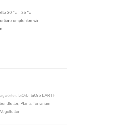
lte 20 °c – 25 °c
tertiere empfehlen wir
n.
lagwörter:
biOrb
,
biOrb EARTH
bendfutter
,
Plants Terrarium
,
Vogelfutter