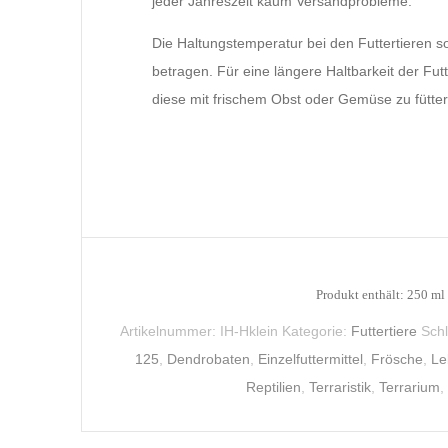
jeder Jahreszeit kaum Versandprobleme.
Die Haltungstemperatur bei den Futtertieren sol
betragen. Für eine längere Haltbarkeit der Fut
diese mit frischem Obst oder Gemüse zu fütter
Produkt enthält: 250
ml
Artikelnummer:
IH-Hklein
Kategorie:
Futtertiere
Sch
125
,
Dendrobaten
,
Einzelfuttermittel
,
Frösche
,
Le
Reptilien
,
Terraristik
,
Terrarium
,