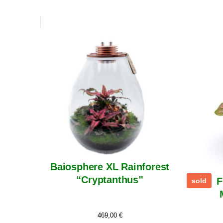
Baiosphere XL Rainforest
“Cryptanthus”
F
sold
469,00
€