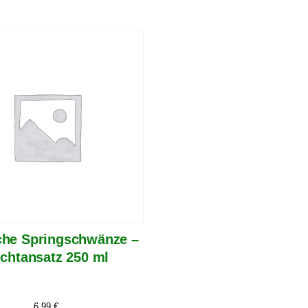
che Springschwänze –
chtansatz 250 ml
6,99
€