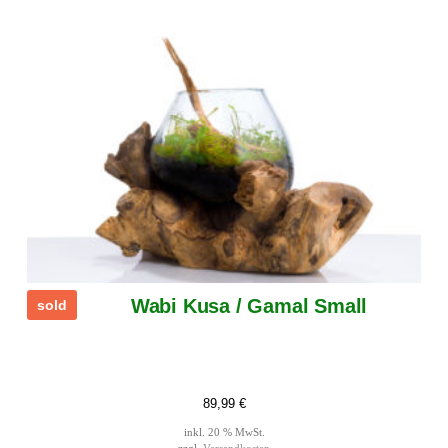
Wabi Kusa / Gamal Small
sold
89,99
€
inkl. 20 % MwSt.