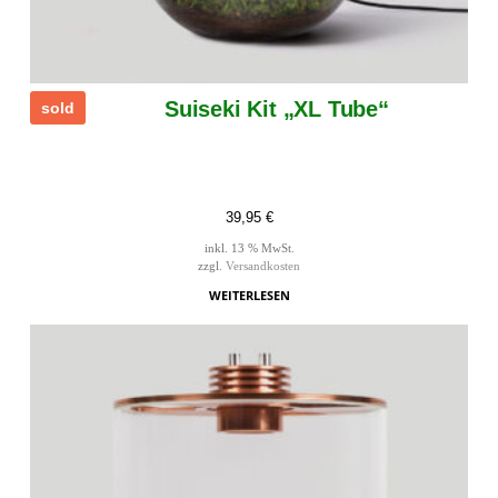
Suiseki Kit „XL Tube“
sold
39,95
€
inkl. 13 % MwSt.
zzgl.
Versandkosten
WEITERLESEN