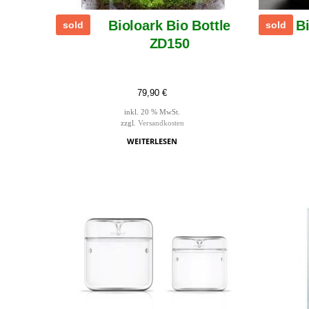
Bioloark Bio Bottle
B
sold
sold
ZD150
79,90
€
inkl. 20 % MwSt.
zzgl.
Versandkosten
WEITERLESEN