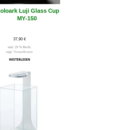
ioloark Luji Glass Cup
MY-150
37,90
€
inkl. 20 % MwSt.
zzgl.
Versandkosten
WEITERLESEN