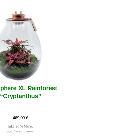
phere XL Rainforest
“Cryptanthus”
469,00
€
inkl. 20 % MwSt.
zzgl.
Versandkosten