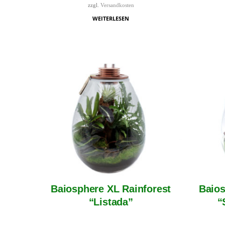
zzgl.
Versandkosten
WEITERLESEN
Baiosphere XL Rainforest
Baios
“Listada”
“