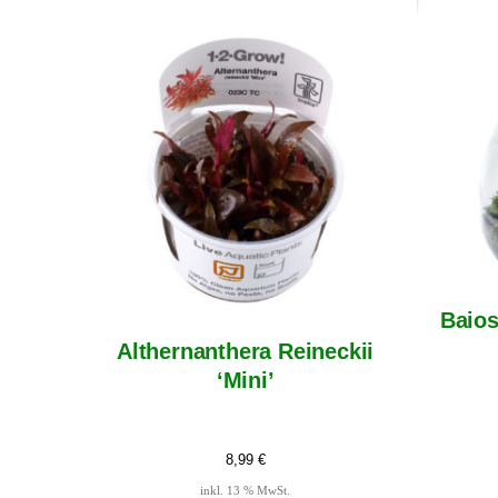
Baios
Althernanthera Reineckii
‘Mini’
8,99
€
inkl. 13 % MwSt.