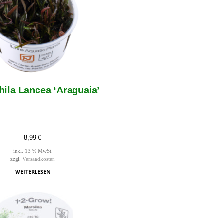
ila Lancea ‘Araguaia’
8,99
€
inkl. 13 % MwSt.
zzgl.
Versandkosten
WEITERLESEN