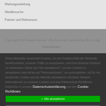
Wartungsanleitung
Händlersuche
Partner und Referenzen
Copyright 2019 insane habitats · Alle Preise inkl. gesetzlicher MwSt. zzgl.
Versandkosten
.
Diese Webseite verwendet Cookies, um die Funktionalität der Webseite
bereitzustellen, unseren Traffic zu analysieren, und Dein Browser-Erlebnis
zu verbessern. Klicke auf "Alle akzeptieren", um die Cookies zu
akzeptieren oder klicke auf "Personalisieren", um auszuwählen, ob Du nur
bestimmte Cookies auf der Website akzeptieren möchtest. Weitere
Informationen zu unseren Cookies und den Datenschutz-Richtlinien
Datenschutzerklärung
Cookie-
findest Du in unserer
und den
Richtlinien
.
✓ Alle akzeptieren