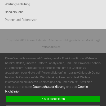
Wartungsanleitung
Händlersuche
Partner und Referenzen
Copyright 2019 insane habitats · Alle Preise inkl. gesetzlicher MwSt. zzgl.
Versandkosten
.
Diese Webseite verwendet Cookies, um die Funktionalität der Webseite
bereitzustellen, unseren Traffic zu analysieren, und Dein Browser-Erlebnis
zu verbessern. Klicke auf "Alle akzeptieren", um die Cookies zu
akzeptieren oder klicke auf "Personalisieren", um auszuwählen, ob Du nur
bestimmte Cookies auf der Website akzeptieren möchtest. Weitere
Informationen zu unseren Cookies und den Datenschutz-Richtlinien
Datenschutzerklärung
Cookie-
findest Du in unserer
und den
Richtlinien
.
✓ Alle akzeptieren