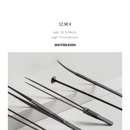
12,90
€
inkl. 20 % MwSt.
zzgl.
Versandkosten
WEITERLESEN