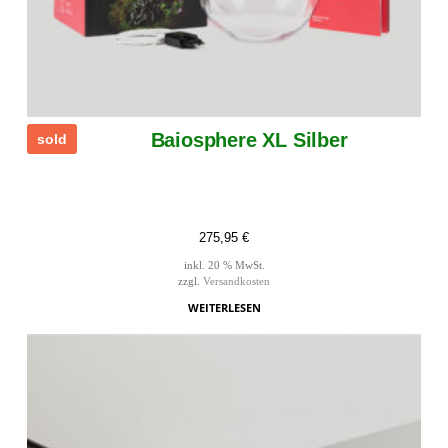
Baiosphere XL Silber
sold
275,95
€
inkl. 20 % MwSt.
zzgl.
Versandkosten
WEITERLESEN