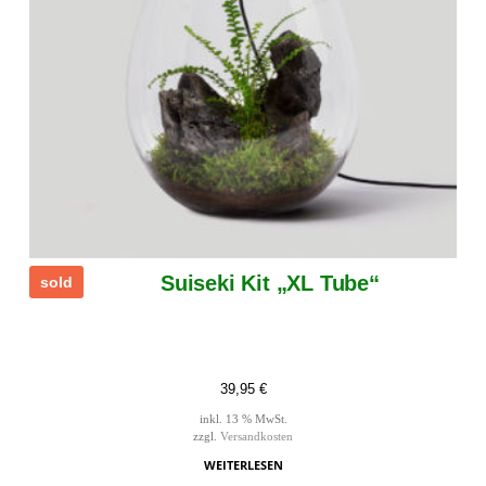
Suiseki Kit „XL Tube“
sold
39,95
€
inkl. 13 % MwSt.
zzgl.
Versandkosten
WEITERLESEN