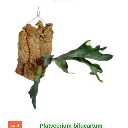
Platycerium bifucartum
sold