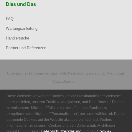
Dies und Das
FAQ
Wartungsanleitung
Händlersuche
Partner und Referenzen
Copyright 2019 insane habitats · Alle Preise inkl. gesetzlicher MwSt. zzgl.
Versandkosten
.
Diese Webseite verwendet Cookies, um die Funktionalität der Webseite
bereitzustellen, unseren Traffic zu analysieren, und Dein Browser-Erlebnis
zu verbessern. Klicke auf "Alle akzeptieren", um die Cookies zu
akzeptieren oder klicke auf "Personalisieren", um auszuwählen, ob Du nur
bestimmte Cookies auf der Website akzeptieren möchtest. Weitere
Informationen zu unseren Cookies und den Datenschutz-Richtlinien
Datenschutzerklärung
Cookie-
findest Du in unserer
und den