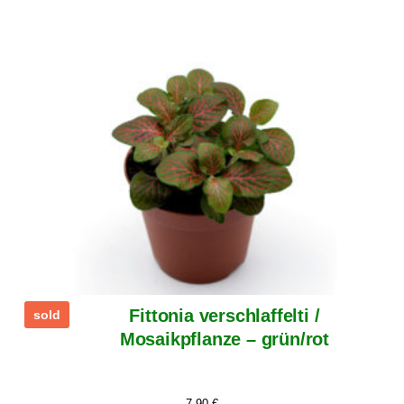
Fittonia verschlaffelti /
sold
Mosaikpflanze – grün/rot
7,90
€