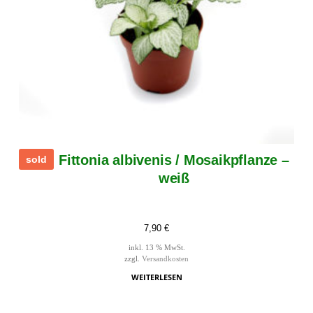
Fittonia albivenis / Mosaikpflanze –
sold
weiß
7,90
€
inkl. 13 % MwSt.
zzgl.
Versandkosten
WEITERLESEN