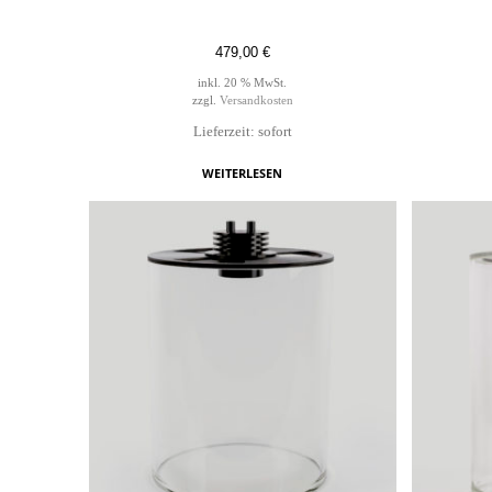
479,00
€
inkl. 20 % MwSt.
zzgl.
Versandkosten
Lieferzeit: sofort
WEITERLESEN