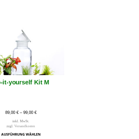
-it-yourself Kit M
89,00
€
–
99,00
€
inkl. MwSt.
zzgl.
Versandkosten
AUSFÜHRUNG WÄHLEN