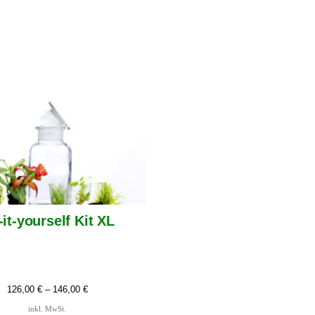
it-yourself Kit XL
126,00
€
–
146,00
€
inkl. MwSt.