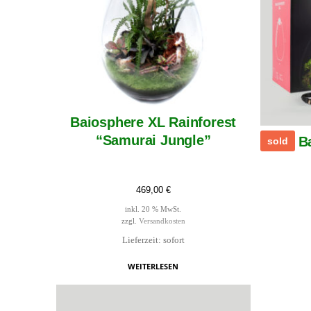
Baiosphere XL Rainforest
“Samurai Jungle”
B
sold
469,00
€
inkl. 20 % MwSt.
zzgl.
Versandkosten
Lieferzeit: sofort
WEITERLESEN