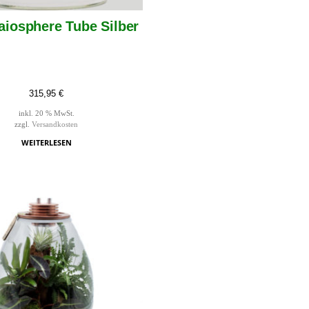
aiosphere Tube Silber
315,95
€
inkl. 20 % MwSt.
zzgl.
Versandkosten
WEITERLESEN