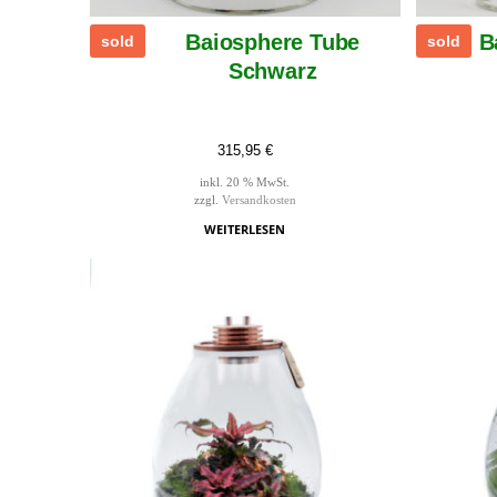
Baiosphere Tube
B
sold
sold
Schwarz
315,95
€
inkl. 20 % MwSt.
zzgl.
Versandkosten
WEITERLESEN