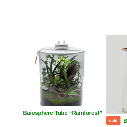
Baiosphere Tube “Rainforest”
B
sold