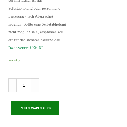
befüllt! Daher ist nur
Selbstabholung oder persönliche
Lieferung (nach Absprache)
möglich. Sollte eine Selbstabholung
nicht möglich sein, empfehlen wir
dir für den sicheren Versand das
Do-it-yourself Kit XL
Vorrätig
Bonsai
–
+
White
Stone
Menge
IN DEN WARENKORB