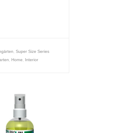
ngärten
,
Super Size Series
arten
,
Home
,
Interior