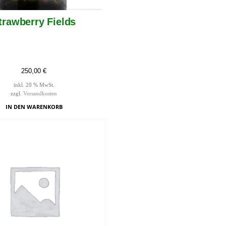
trawberry Fields
250,00
€
inkl. 20 % MwSt.
zzgl.
Versandkosten
IN DEN WARENKORB