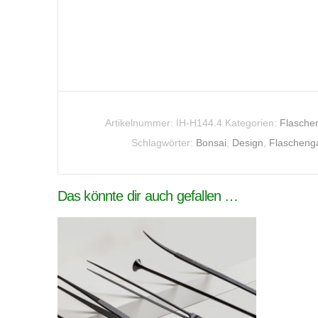
Artikelnummer:
IH-H144.4
Kategorien:
Flasche
Schlagwörter:
Bonsai
,
Design
,
Flascheng
Das könnte dir auch gefallen …