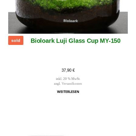
Bioloark Luji Glass Cup MY-150
sold
37,90
€
inkl. 20 % MwSt.
zzgl.
Versandkosten
WEITERLESEN