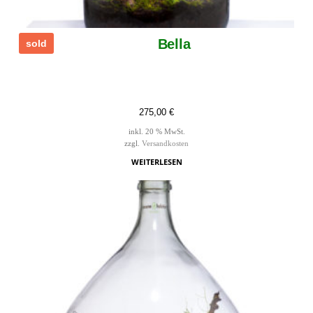
Bella
sold
275,00
€
inkl. 20 % MwSt.
zzgl.
Versandkosten
WEITERLESEN