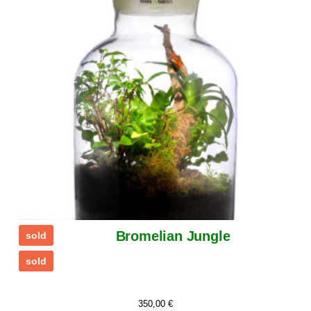
Bromelian Jungle
sold
sold
350,00
€