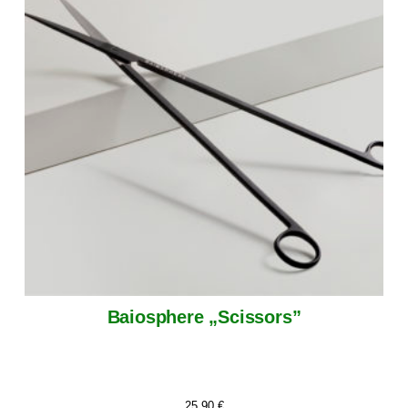
Baiosphere „Scissors”
25,90
€