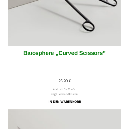
Baiosphere „Curved Scissors”
25,90
€
inkl. 20 % MwSt.
zzgl.
Versandkosten
IN DEN WARENKORB