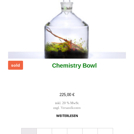
Chemistry Bowl
sold
225,00
€
inkl. 20 % MwSt.
zzgl.
Versandkosten
WEITERLESEN