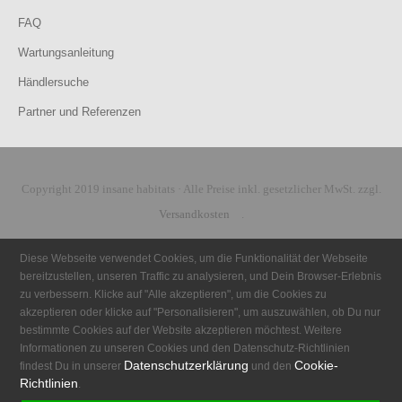
FAQ
Wartungsanleitung
Händlersuche
Partner und Referenzen
Copyright 2019 insane habitats · Alle Preise inkl. gesetzlicher MwSt. zzgl.
Versandkosten
.
Diese Webseite verwendet Cookies, um die Funktionalität der Webseite
bereitzustellen, unseren Traffic zu analysieren, und Dein Browser-Erlebnis
zu verbessern. Klicke auf "Alle akzeptieren", um die Cookies zu
akzeptieren oder klicke auf "Personalisieren", um auszuwählen, ob Du nur
bestimmte Cookies auf der Website akzeptieren möchtest. Weitere
Informationen zu unseren Cookies und den Datenschutz-Richtlinien
Datenschutzerklärung
Cookie-
findest Du in unserer
und den
Richtlinien
.