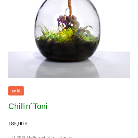
sold
Chillin´Toni
185,00
€
Versandkosten
inkl. 20 % MwSt.
zzgl.