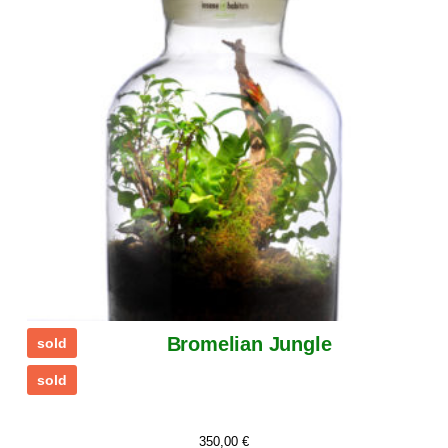
Bromelian Jungle
sold
sold
350,00
€